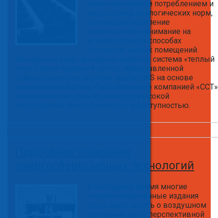
лимитированным потреблением и
нарушением экологических норм,
вынуждает население
акцентировать внимание на
альтернативных способах
отопления жилых помещений.
Наглядным тому примером является система «теплый
пол» с магистральной сетью, представленной
гофрированными трубами Neptun IWS на основе
нержавеющей стали. Разработанные компанией «ССТ»
металлические узлы отличаются высокой
теплоотдачей, экологичностью и доступностью.
Подробное описание
энергосберегающих технологий
В последнее время многие
специализированные издания
стали часто писать о воздушном
отоплении как о перспективной