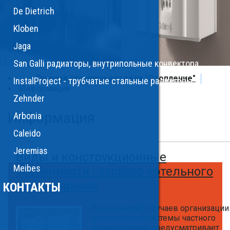
De Dietrich
Kloben
Jaga
San Galli радиаторы, внутрипольные конвектора
Главная страница раздела "Отопление"
InstalProject - трубчатые стальные радиаторы, полоте
Информация
Zehnder
Информация
Arbonia
Caleido
Jeremias
Виды и конструкционные
Meibes
особенности газового котельного
оборудования
КОНТАКТЫ
Большинство случаев организации
отопительной системы частного
домовладения предусматривает