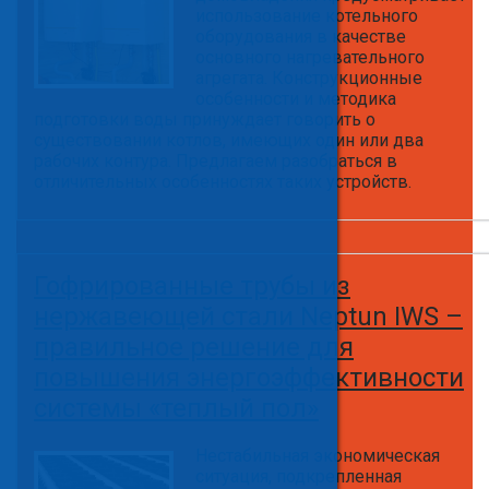
использование котельного
оборудования в качестве
основного нагревательного
агрегата. Конструкционные
особенности и методика
подготовки воды принуждает говорить о
существовании котлов, имеющих один или два
рабочих контура. Предлагаем разобраться в
отличительных особенностях таких устройств.
Гофрированные трубы из
нержавеющей стали Neptun IWS –
правильное решение для
повышения энергоэффективности
системы «теплый пол»
Нестабильная экономическая
ситуация, подкрепленная