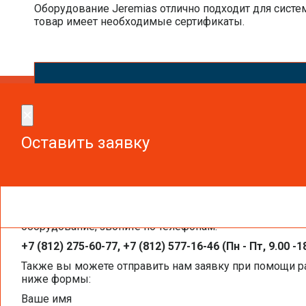
Оборудование Jeremias отлично подходит для систем
товар имеет необходимые сертификаты.
Сдел
×
×
Оставить заявку
Оставить заявку
Чтобы получить необходимую вам информацию, заказа
ОТОПЛЕНИЕ
оборудование, звоните по телефонам:
+7 (812) 275-60-77, +7 (812) 577-16-46 (Пн - Пт, 9.00 -1
КОТЛЫ
Также вы можете отправить нам заявку при помощи 
ниже формы:
СОЛНЕЧНЫЕ КОЛЛЕКТОРЫ
Ваше имя
РАДИАТОРЫ