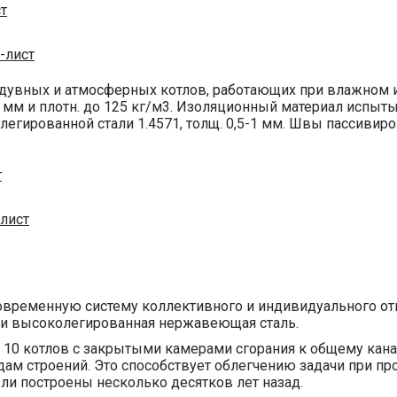
т
-лист
дувных и атмосферных котлов, работающих при влажном и
 мм и плотн. до 125 кг/м3. Изоляционный материал испыты
егированной стали 1.4571, толщ. 0,5-1 мм. Швы пассиви
т
лист
овременную систему коллективного и индивидуального отв
ы и высоколегированная нержавеющая сталь.
10 котлов с закрытыми камерами сгорания к общему канал
дам строений. Это способствует облегчению задачи при пр
ли построены несколько десятков лет назад.