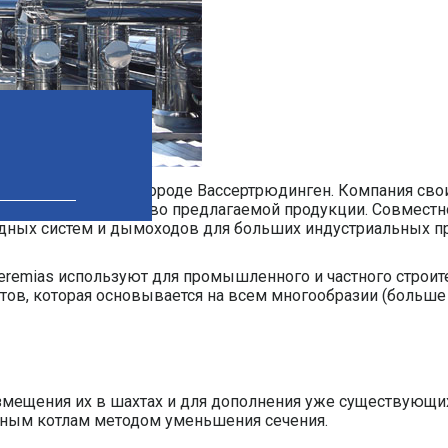
 части Германии, в городе Вассертрюдинген. Компания св
на высокое качество предлагаемой продукции. Совместно 
дных систем и дымоходов для больших индустриальных пр
remias используют для промышленного и частного строите
тов, которая основывается на всем многообразии (больше
змещения их в шахтах и для дополнения уже существующи
ным котлам методом уменьшения сечения.