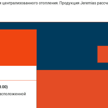
 централизованного отопления. Продукция Jeremias рассчи
айте заказ!
ть услуги или
8.00)
расположенной