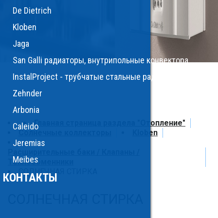
De Dietrich
Kloben
Jaga
San Galli радиаторы, внутрипольные конвектора
InstalProject - трубчатые стальные радиаторы, полоте
Zehnder
Arbonia
Главная страница раздела "Отопление"
Caleido
Солнечные коллекторы
Kloben
Jeremias
Расширительные баки / Клапаны /
Meibes
Теплообменники
СОЛНЕЧНАЯ СТИРКА
КОНТАКТЫ
СОЛНЕЧНАЯ СТИРКА