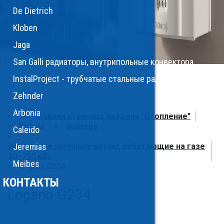
De Dietrich
Kloben
Jaga
San Galli радиаторы, внутрипольные конвектора
InstalProject - трубчатые стальные радиаторы, полоте
Zehnder
Arbonia
Главная страница раздела "Отопление"
Котлы
Buderus
Caleido
Напольные чугунные котлы, работающие на газе
Jeremias
20–750 кВт
Meibes
Logano G234
КОНТАКТЫ
Logano G234