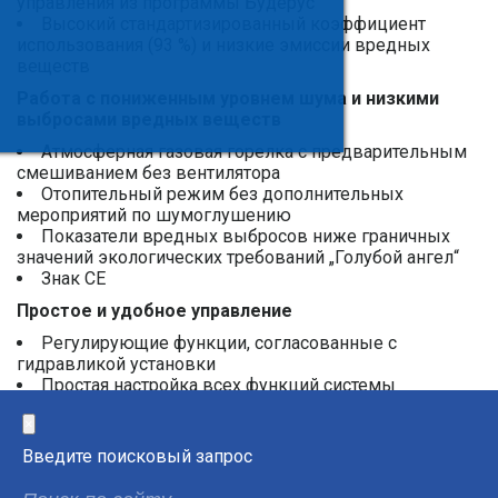
управления из программы Будерус
Высокий стандартизированный коэффициент
использования (93 %) и низкие эмиссии вредных
веществ
Работа с пониженным уровнем шума и низкими
выбросами вредных веществ
Атмосферная газовая горелка с предварительным
смешиванием без вентилятора
Отопительный режим без дополнительных
мероприятий по шумоглушению
Показатели вредных выбросов ниже граничных
значений экологических требований „Голубой ангел“
Знак CE
Простое и удобное управление
Регулирующие функции, согласованные с
гидравликой установки
Простая настройка всех функций системы
управления (по принципу "Нажми и Поверни")
×
Возможно расширение комплектации всех систем
управления дополнительными модулями
Введите поисковый запрос
Быстрый монтаж, пуск в эксплуатацию и