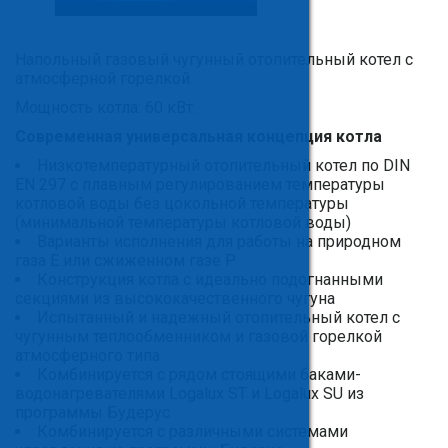
Напольный газовый чугунный отопительный котел с
атмосферной горелкой.
Мощность котла: 60 кВт.
Современная универсальная концепция котла
Низкотемпературный отопительный котел по DIN
EN 297 с плавным регулированием температуры
котловой воды без цокольной температуры
(минимальной температуры котловой воды)
Варианты исполнения для работы на природном
газа E или сжиженном газе P
Конструкция котла с идеально подогнанными
секциями из высококачественного чугуна
Испытанный и надежный отопительный котел с
чугунным теплообменником и газовой горелкой
атмосферного типа
Комбинируется с рядом стоящими баками-
водонагревателями Logalux ST и Logalux SU из
программы Будерус
Комбинируется с различными системами