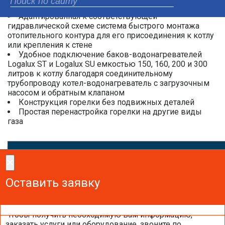
техническое обслуживание
Адаптированная к соответствующей
гидравлической схеме система быстрого монтажа
отопительного контура для его присоединения к котлу
или крепления к стене
Удобное подключение баков-водонагревателей
Logalux ST и Logalux SU емкостью 150, 160, 200 и 300
литров к котлу благодаря соединительному
трубопроводу котел-водонагреватель с загрузочным
насосом и обратным клапаном
Конструкция горелки без подвижных деталей
Простая перенастройка горелки на другие виды
газа
×
×
Сделайте заказ!
Оставить заявку
Оставить заявку
Оставить заявку
Чтобы получить необходимую вам информацию,
заказать услуги или оборудование, звоните по