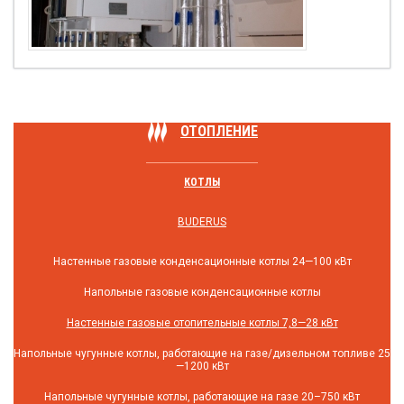
ОТОПЛЕНИЕ
КОТЛЫ
BUDERUS
Настенные газовые конденсационные котлы 24—100 кВт
Напольные газовые конденсационные котлы
Настенные газовые отопительные котлы 7,8—28 кВт
Напольные чугунные котлы, работающие на газе/дизельном топливе 25
—1200 кВт
Напольные чугунные котлы, работающие на газе 20–750 кВт