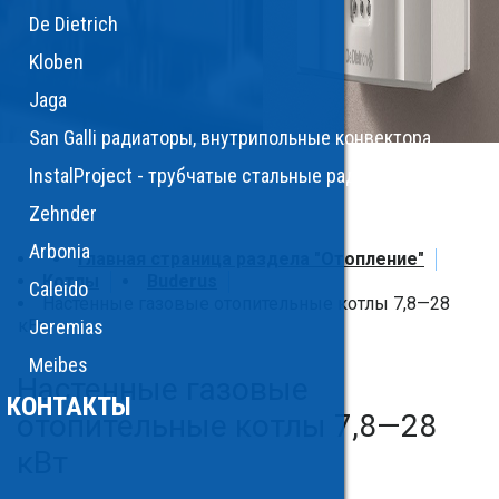
De Dietrich
Kloben
Jaga
San Galli радиаторы, внутрипольные конвектора
InstalProject - трубчатые стальные радиаторы, полоте
Zehnder
Arbonia
Главная страница раздела "Отопление"
Котлы
Buderus
Caleido
Настенные газовые отопительные котлы 7,8—28
кВт
Jeremias
Meibes
Настенные газовые
КОНТАКТЫ
отопительные котлы 7,8—28
кВт