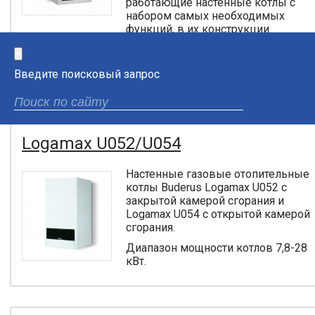
работающие настенные котлы с
набором самых необходимых
функций, в их конструкции
использованы только проверенные временем
×
технические решения.
Введите поисковый запрос
Диапазон мощности котлов 7-24 кВт.
Logamax U052/U054
Настенные газовые отопительные
котлы Buderus Logamax U052 с
закрытой камерой сгорания и
Logamax U054 с открытой камерой
сгорания.
Диапазон мощности котлов 7,8-28
кВт.