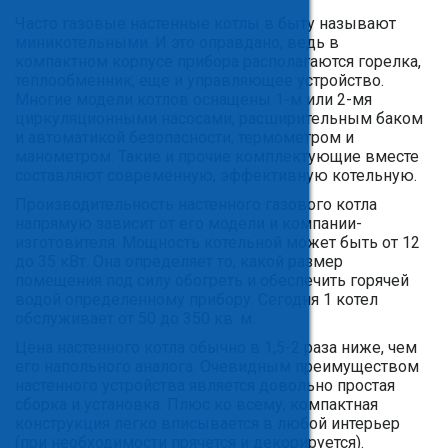
Часто газовые настенные котлы в быту называют
миникотельными. И это оправдано, ведь в
компактном корпусе прибора располагаются горелка,
теплообменник, еще и управляющее устройство.
Многие модели котлов оснащены 1-м или 2-мя
циркуляционными насосами, расширительным баком
и автоматикой безопасности, термометром и
манометром. Такие и прочие комплектующие вместе
составляют современную, эффективную котельную.
Производительность настенного газового котла
напрямую зависит от его модели и компании-
изготовителя. Мощность котельной может быть от 12
до 35 кВт. Она определяет то, какой размер
помещения под силу обогреть и обеспечить горячей
водой определенному прибору. Сегодня 1 котел
обслуживает от 50 до 350 кв. м.
Цена настенного котла обычно в 1,5-2 раза ниже, чем
его напольного аналога. Очевидным преимуществом
настенного устройства является довольно простая
сборка и установка. Плюс ко всему, компактная
конструкция легко вписывается в любой интерьер
(при необходимости прячется и декорируется).