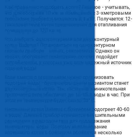
Как правильно подобрать котел? Главное - учитывать,
что для обогрева 10 кв. м помещения с 3-хметровыми
потолками требуется мощность в 1 кВт. Получается: 12-
тикиловаттный котел предназначен для отапливания
помещения до 120 кв. м.
Что выбрать: одноконтурный или двухконтурный
котел Buderus? Остановиться на одноконтурном
газовом приборе - значит, сэкономить. Однако он
только обогревает помещение, потому подойдет
потребителям, у которых уже есть надежный источник
горячей воды.
Если вместе с отоплением нужно организовать
подогрев воды - беспроигрышным вариантом станет
двухконтурный котел. Так, настенная миникотельная
проточного типа обеспечит до 10-15 л воды в час. При
этом ее температура будет около 30° C.
Настенный котел Buderus с бойлером подогреет 40-60
л воды. Данный прибор отличается внушительными
размерами и расходом газа для поддержания
температуры воды. Поэтому использование
настенного котла с бойлером обойдется несколько