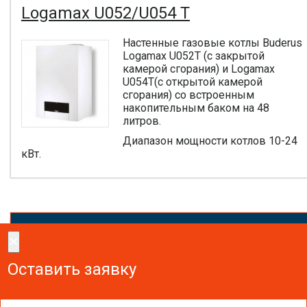
Logamax U052/U054 T
Настенные газовые котлы Buderus
Logamax U052T (с закрытой
камерой сгорания) и Logamax
U054T(с открытой камерой
сгорания) со встроенным
накопительным баком на 48
литров.
Диапазон мощности котлов 10-24
кВт.
×
×
Сделайте заказ!
Оставить заявку
Оставить заявку
Оставить заявку