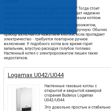
дороже.
60 литров горячей воды недостаточно? Тогда стоит
оборудовать бойлер на 200 л. Такой будет надежно
работать вместе с одноконтурным газовым котлом.
Устанавливая настенный котел с пьезорозжигом,
придется часто и много управлять им вручную. Обычно
прибор включается нажатием кнопки, если пропадает
электричество - требуется повторное ручное
включение. У подобного котла все время горит
запальник, впустую расходуя голубое топливо.
Настенный котел с электророзжигом лишен таких
недостатков.
Logamax U042/U044
Настенные газовые котлы с
открытой и закрытой камерой
сгорания Buderus Logamax
U042/U044.
Это довольно простые и стабильно